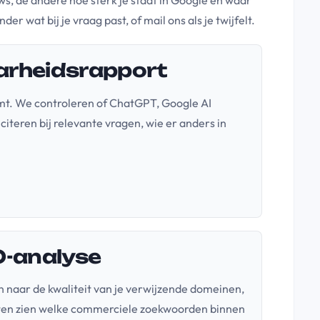
s, de andere hoe sterk je staat in Google en waar
der wat bij je vraag past, of mail ons als je twijfelt.
aarheidsrapport
emt. We controleren of ChatGPT, Google AI
iteren bij relevante vragen, wie er anders in
EO-analyse
n naar de kwaliteit van je verwijzende domeinen,
laten zien welke commerciele zoekwoorden binnen