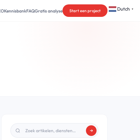
Dutch
▼
EO
Kennisbank
FAQ
Gratis analyse
Start een project