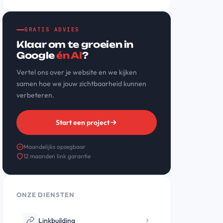
GRATIS ADVIES
Klaar om te groeien in
Google
én AI
?
Vertel ons over je website en we kijken
samen hoe we jouw zichtbaarheid kunnen
verbeteren.
Start een project
Maandelijks opzegbaar
12 maanden link garantie
ONZE DIENSTEN
Linkbuilding