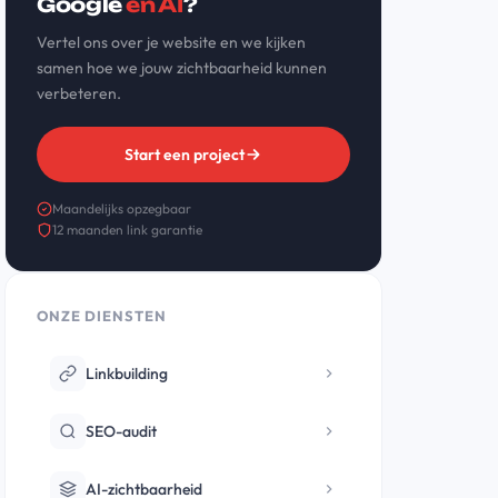
Google
én AI
?
Vertel ons over je website en we kijken
samen hoe we jouw zichtbaarheid kunnen
verbeteren.
Start een project
Maandelijks opzegbaar
12 maanden link garantie
ONZE DIENSTEN
Linkbuilding
SEO-audit
AI-zichtbaarheid