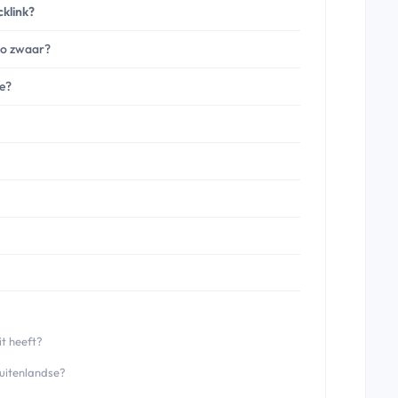
klink?
zo zwaar?
te?
it heeft?
buitenlandse?