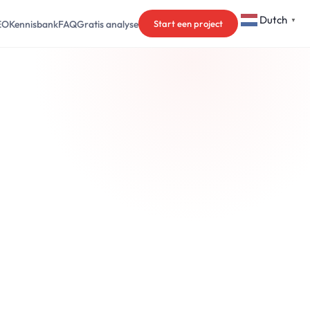
Dutch
▼
EO
Kennisbank
FAQ
Gratis analyse
Start een project