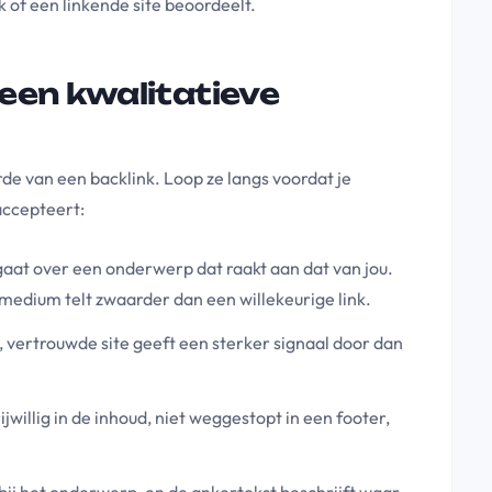
nk of een linkende site beoordeelt.
een kwalitatieve
e van een backlink. Loop ze langs voordat je
 accepteert:
 gaat over een onderwerp dat raakt aan dat van jou.
medium telt zwaarder dan een willekeurige link.
 vertrouwde site geeft een sterker signaal door dan
rijwillig in de inhoud, niet weggestopt in een footer,
n bij het onderwerp, en de ankertekst beschrijft waar