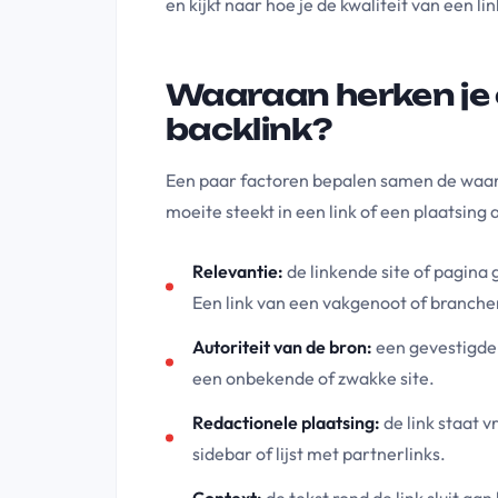
en kijkt naar hoe je de kwaliteit van een li
Waaraan herken je 
backlink?
Een paar factoren bepalen samen de waard
moeite steekt in een link of een plaatsing
Relevantie:
de linkende site of pagina
Een link van een vakgenoot of branche
Autoriteit van de bron:
een gevestigde,
een onbekende of zwakke site.
Redactionele plaatsing:
de link staat v
sidebar of lijst met partnerlinks.
Context:
de tekst rond de link sluit aa